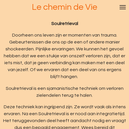
Le chemin de Vie
Ga
direct
naar
Soulretrieval
de
hoofdinhoud
Doorheen ons leven zijn er momenten van trauma.
Gebeurtenissen die ons op de een of andere manier
shockeerden. Pijnlijke ervaringen. We kunnen het gevoel
hebben dat we een stukje van onszelf verloren zijn, dat er
iets mist, dat je geen verbinding kan maken met een deel
van jezelf. Of we ervaren dat een deel van ons ergens
blijft hangen.
Soulretrieval is een sjamanistische techniek om verloren
zielendelen terug te halen.
Deze techniek kan ingrijpend zijn. Ze wordt vaak als intens
ervaren. Na een Soulretrieval is er nood aan integratietijd.
Het teruggevonden deel heeft aandacht nodig en vraagt
dus een bepaald engagement. Wees bereid dit