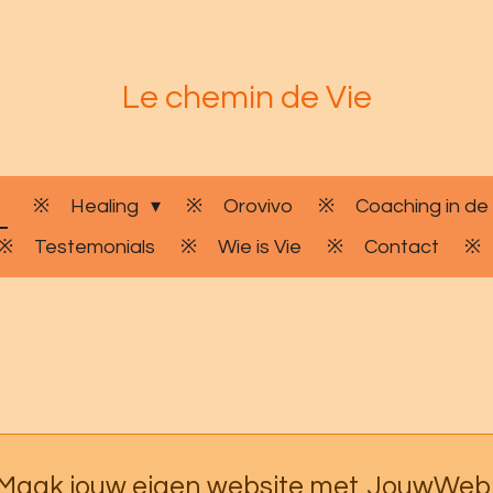
Le chemin de Vie
Healing
Orovivo
Coaching in de
Testemonials
Wie is Vie
Contact
Maak jouw eigen website met
JouwWeb