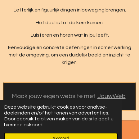
Letterlijk en figuurlijk dingen in beweging brengen.
Het doel is tot de kern komen.
Luisteren en horen wat in jou leeft.
Eenvoudige en concrete oefeningen in samenwerking
met de omgeving, om een duidelijk beeld en inzicht te
krijgen.
Maak jouw eigen website met
JouwWeb
Deze website gebruikt cookies voor analyse-
doeleinden en/of het tonen van advertenties.
Door gebruik te blijven maken van de site gaat u
hiermee akkoord.
© 2023 - 2026 Le chemin de Vie
Akkoord
Powered by
JouwWeb