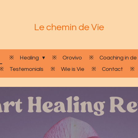
Le chemin de Vie
Healing
Orovivo
Coaching in de
Testemonials
Wie is Vie
Contact