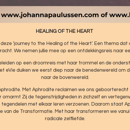
HEALING OF THE HEART
eze 'journey to the Healing of the Heart'. Een thema dat o
racht. We nemen jullie mee op een ontdekkingsreis naar e
begeleiden op een droomreis met haar trommel en de onders
 Met eVie duiken we eerst diep naar de benedenwereld om 
naar de bovenwereld.
jke Aphrodite. Met Aphrodite reclaimen we ons geboorterech
r omarmt Zij de tegenstrijdigheden in zichzelf en vertege
ke tegendelen met elkaar leren verzoenen. Daarom staat Aph
ie van de Transformatie. Met haar transformeren we vanuit 
radicale zelfliefde.