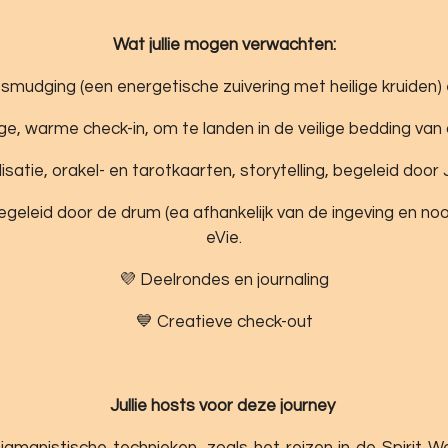
Wat jullie mogen verwachten:
smudging (een energetische zuivering met heilige kruiden) 
ge, warme check-in, om te landen in de veilige bedding van o
lisatie, orakel- en tarotkaarten, storytelling, begeleid door
geleid door de drum (ea afhankelijk van de ingeving en n
eVie.
💜 Deelrondes en journaling
💙 Creatieve check-out
Jullie hosts voor deze journey
jamanistische technieken, zoals het reizen in de Spirit W