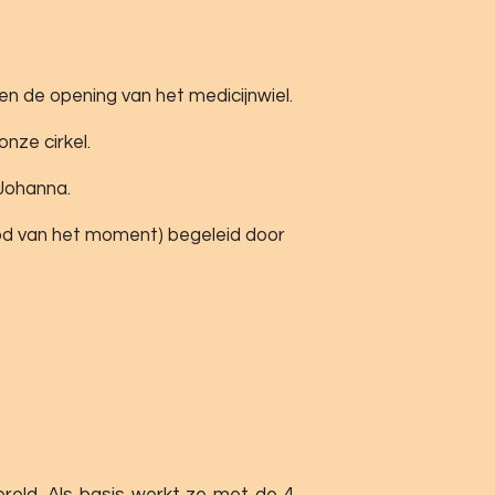
en de opening van het medicijnwiel.
nze cirkel.
 Johanna.
ood van het moment) begeleid door
ereld. Als basis werkt ze met de 4