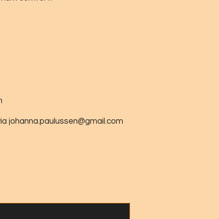
m
 via johanna.paulussen@gmail.com