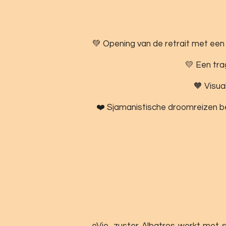
💚 Opening van de retrait met een 
💛 Een tra
🧡 Visua
❤️ Sjamanistische droomreizen be
eVie, zuster Albatros werkt met s