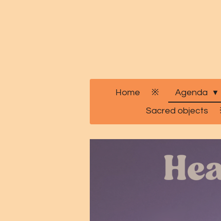
Ga
direct
naar
de
hoofdinhoud
Home
Agenda
Sacred objects