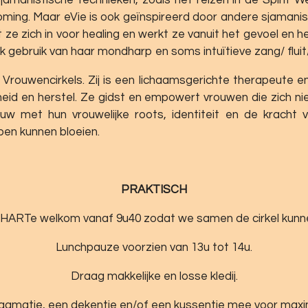
roming. Maar eVie is ook geïnspireerd door andere sjamani
ze zich in voor healing en werkt ze vanuit het gevoel en he
gebruik van haar mondharp en soms intuïtieve zang/ fluit/
 Vrouwencirkels. Zij is een lichaamsgerichte therapeute 
d en herstel. Ze gidst en empowert vrouwen die zich n
euw met hun vrouwelijke roots, identiteit en de kracht v
pen kunnen bloeien.
PRAKTISCH
an HARTe welkom vanaf 9u40 zodat we samen de cirkel kun
Lunchpauze voorzien van 13u tot 14u.
Draag makkelijke en losse kledij.
gamatje, een dekentje en/of een kussentje mee voor max