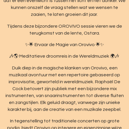
dat er een evenwicht is tussen het licht en het donker. We
kunnen onszelf de vraag stellen wat we wensen te
zaaien, te laten groeien dit jaar.
Tijdens deze bijzondere OROVIVO sessie vieren we de
terugkomst van de lente, Ostara.
✨🌟 Ervaar de Magie van Orovivo 🌟✨
🎶🌎 Meditatieve droomreis in de Wereldmuziek 🌍🎶
Duik diep in de magische klanken van Orovivo, een
muzikaal avontuur met een repertoire gebaseerd op
improvisatie, geworteld in wereldmuziek. Raphaël De
Cock betovert zijn publiek met een bijzondere mix
instrumenten, van snaarinstrumenten tot diverse fluiten
en zangstijlen. Elk geluid draagt, vanwege zijn unieke
karakter bij, aan de creatie van een muzikale zeepbel.
In tegenstelling tot traditionele concerten op grote
podia, biedt Orovivo op integere en eigenzinnige wijze