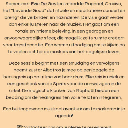
Samen met Evie De Geyter smeedde Raphaël, Orovivo,
het “Levende Goud” dat rituele en meditatieve concerten
brengt die verbinden en nazinderen. De visie gaat verder
dan enkel luisteren naar de muziek. Het gaat om een
totale en intieme beleving, in een gedragen en
onvoorwaardelijke sfeer, die mogelijk zelfs ruimte creëert
voor transformatie. Een warme uitnodiging om te kijken en
te voelen achter de maskers van het dagelijkse leven.
Deze sessie begint met een smudging en vervolgens
neemt zuster Albatros je mee op een begeleide
healingreis op het ritme van haar drum. Elke reis is uniek en
een geschenk van de Spirits voor de aanwezigen in de
cirkel. De magische klanken van Raphaël bieden een
bedding om de healingreis ten volle te laten integreren.
Een buitengewoon muzikaal avontuur om te markeren in je
agenda!
💌Contacteer ons om je plekje te reserveren!