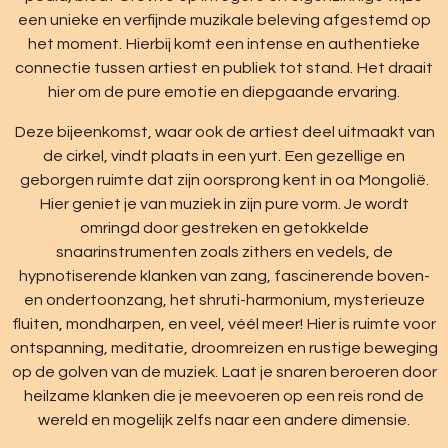
een unieke en verfijnde muzikale beleving afgestemd op
het moment. Hierbij komt een intense en authentieke
connectie tussen artiest en publiek tot stand. Het draait
hier om de pure emotie en diepgaande ervaring.
Deze bijeenkomst, waar ook de artiest deel uitmaakt van
de cirkel, vindt plaats in een yurt. Een gezellige en
geborgen ruimte dat zijn oorsprong kent in oa Mongolië.
Hier geniet je van muziek in zijn pure vorm. Je wordt
omringd door gestreken en getokkelde
snaarinstrumenten zoals zithers en vedels, de
hypnotiserende klanken van zang, fascinerende boven-
en ondertoonzang, het shruti-harmonium, mysterieuze
fluiten, mondharpen, en veel, véél meer! Hier is ruimte voor
ontspanning, meditatie, droomreizen en rustige beweging
op de golven van de muziek. Laat je snaren beroeren door
heilzame klanken die je meevoeren op een reis rond de
wereld en mogelijk zelfs naar een andere dimensie.