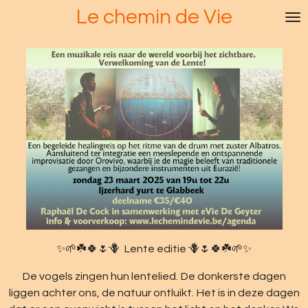
Le chemin de Vie
Ga
direct
naar
de
hoofdinhoud
✨🌱☘️🍀🌷🪻 Lente editie 🪻🌷🍀☘️🌱✨
De vogels zingen hun lentelied. De donkerste dagen
liggen achter ons, de natuur ontluikt. Het is in deze dagen