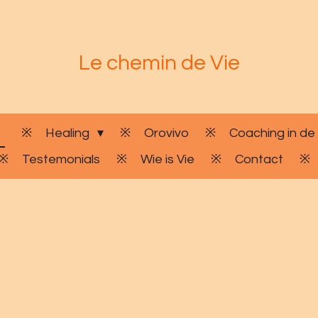
Le chemin de Vie
Healing
Orovivo
Coaching in de
Testemonials
Wie is Vie
Contact