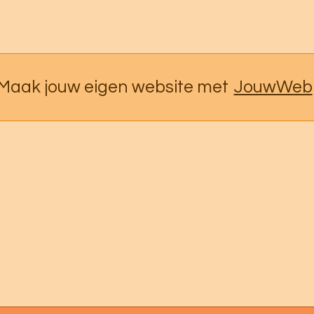
Maak jouw eigen website met
JouwWeb