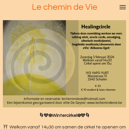
Le chemin de Vie
Ga
direct
naar
de
hoofdinhoud
🌀🩵❄️Wintercirkel❄️🩵🌀
⛩️ Welkom vanaf 14u30 om samen de cirkel te openen om