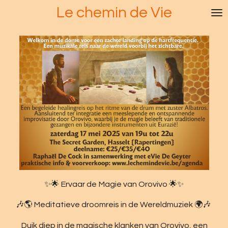
Le chemin de Vie
Ga
direct
naar
de
hoofdinhoud
✨🌟 Ervaar de Magie van Orovivo 🌟✨
🎶🌎 Meditatieve droomreis in de Wereldmuziek 🌍🎶
Duik diep in de magische klanken van Orovivo, een