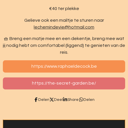
€40 ter plekke
Gelieve ook een mailtje te sturen naar
lechemindevie@hotmail.com
🧺 Breng een matje mee en een dekentje, breng mee wat
jij nodig hebt om comfortabel {liggend} te genieten van de
reis.
https://www.raphaeldecock.be
https://the-secret-garden.be/
Delen
Deel
Share
Delen