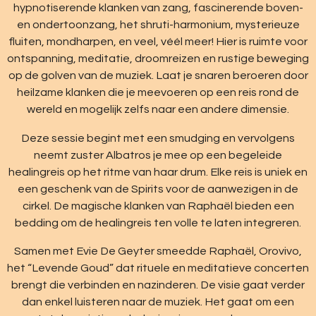
hypnotiserende klanken van zang, fascinerende boven-
en ondertoonzang, het shruti-harmonium, mysterieuze
fluiten, mondharpen, en veel, véél meer! Hier is ruimte voor
ontspanning, meditatie, droomreizen en rustige beweging
op de golven van de muziek. Laat je snaren beroeren door
heilzame klanken die je meevoeren op een reis rond de
wereld en mogelijk zelfs naar een andere dimensie.
Deze sessie begint met een smudging en vervolgens
neemt zuster Albatros je mee op een begeleide
healingreis op het ritme van haar drum. Elke reis is uniek en
een geschenk van de Spirits voor de aanwezigen in de
cirkel. De magische klanken van Raphaël bieden een
bedding om de healingreis ten volle te laten integreren.
Samen met Evie De Geyter smeedde Raphaël, Orovivo,
het “Levende Goud” dat rituele en meditatieve concerten
brengt die verbinden en nazinderen. De visie gaat verder
dan enkel luisteren naar de muziek. Het gaat om een