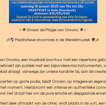
✨🌟 Ervaar de Magie van Orovivo 🌟✨
🎶🌎 Meditatieve droomreis in de Wereldmuziek 🌍🎶
an Orovivo, een muzikaal avontuur met een repertoire geba
tovert zijn publiek met een bijzondere mix instrumenten, 
 geluid draagt, vanwege zijn unieke karakter bij, aan de creat
oncerten op grote podia, biedt Orovivo op integere en eigenz
het moment. Hierbij komt een intense en authentieke connect
and. Het draait hier om de pure emotie en diepgaande ervari
est deel uitmaakt van de cirkel, vindt plaats in de yurt, een