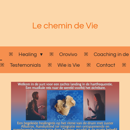
Le chemin de Vie
Healing
Orovivo
Coaching in de
Testemonials
Wie is Vie
Contact