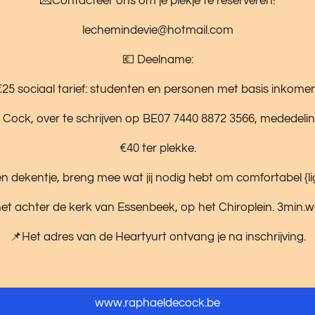
💌Contacteer ons om je plekje te reserveren!
lechemindevie@hotmail.com
💶 Deelname:
€25 sociaal tarief: studenten en personen met basis inkomen
 Cock, over te schrijven op BE07 7440 8872 3566, mededelin
€40 ter plekke.
 dekentje, breng mee wat jij nodig hebt om comfortabel {lig
net achter de kerk van Essenbeek, op het Chiroplein. 3min.w
📌Het adres van de Heartyurt ontvang je na inschrijving.
www.raphaeldecock.be