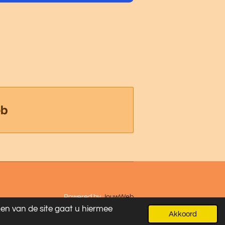
Powered by
JouwWeb
ken van de site gaat u hiermee
Akkoord