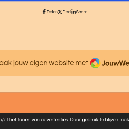
Delen
Deel
Share
JouwWeb
aak jouw eigen website met
/of het tonen van advertenties. Door gebruik te blijven ma