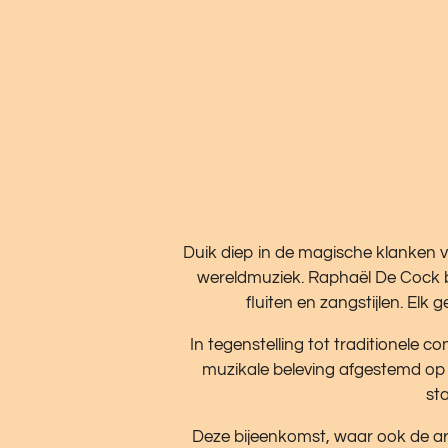
Duik diep in de magische klanken v
wereldmuziek. Raphaël De Cock be
fluiten en zangstijlen. Elk
In tegenstelling tot traditionele c
muzikale beleving afgestemd op 
st
Deze bijeenkomst, waar ook de arti