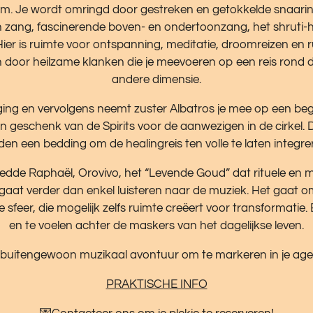
vorm. Je wordt omringd door gestreken en getokkelde snaarin
 zang, fascinerende boven- en ondertoonzang, het shruti-h
ier is ruimte voor ontspanning, meditatie, droomreizen en
 door heilzame klanken die je meevoeren op een reis rond d
andere dimensie.
ng en vervolgens neemt zuster Albatros je mee op een bege
een geschenk van de Spirits voor de aanwezigen in de cirke
den een bedding om de healingreis ten volle te laten integre
de Raphaël, Orovivo, het “Levende Goud” dat rituele en m
gaat verder dan enkel luisteren naar de muziek. Het gaat om
sfeer, die mogelijk zelfs ruimte creëert voor transformatie.
en te voelen achter de maskers van het dagelijkse leven.
buitengewoon muzikaal avontuur om te markeren in je ag
PRAKTISCHE INFO