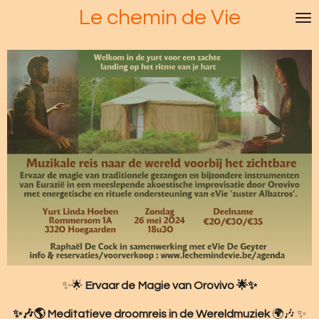
Le chemin de Vie
Ga
direct
naar
de
hoofdinhoud
✨🌟
Ervaar de Magie van Orovivo 🌟✨
✨🎶🌎 Meditatieve droomreis in de Wereldmuziek
🌍🎶 ✨